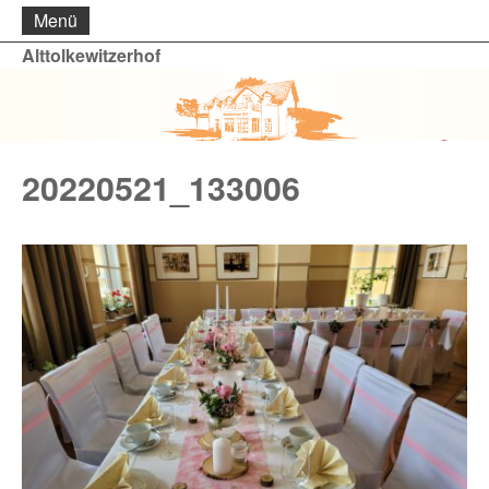
Menü
Alttolkewitzerhof
20220521_133006