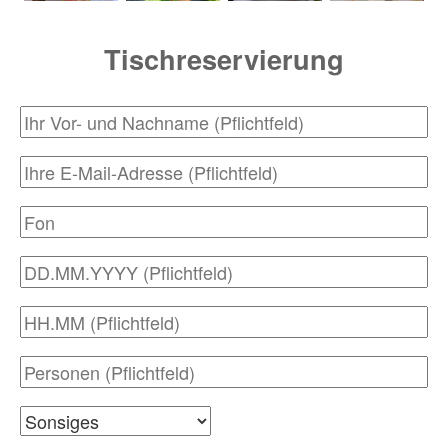
wir so viel Sie
Tischreservierung
mögen
21,90 € /
Person