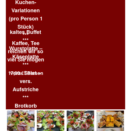
Kuchen-
Variationen
(pro Person 1
Stück)
kaltes Buffet
***
***
Kaffee, Tee
Wurstplatte –
reichen wir so
Käseplatte
viel Sie mögen
***
vers. Salat –
17,90 € / Person
vers.
Aufstriche
***
Brotkorb
***
Kaffee, Tee
reichen