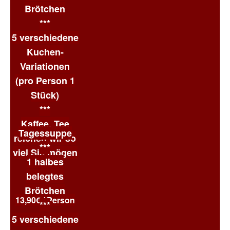
Brötchen
***
5 verschiedene
Kuchen-
Variationen
(pro Person 1
Stück)
***
Kaffee, Tee
Tagessuppe
reichen wir so
***
viel Sie mögen
1 halbes
belegtes
Brötchen
13,90€ / Person
***
5 verschiedene