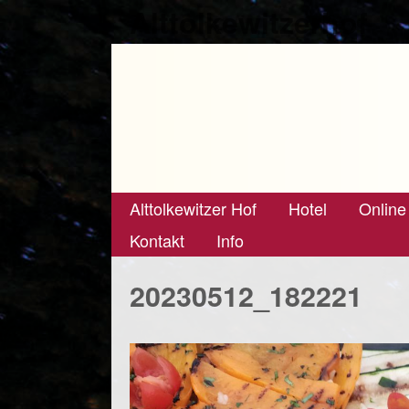
Alttolkewitzerhof
Alttolkewitzer Hof
Hotel
Online
Kontakt
Info
20230512_182221