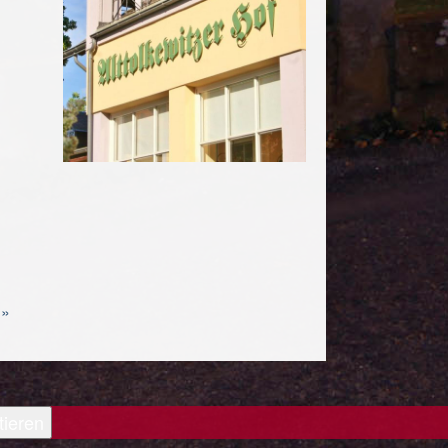
 »
tieren