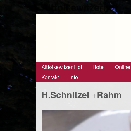
Alttolkewitzerhof
Alttolkewitzer Hof
Hotel
Online
Kontakt
Info
H.Schnitzel +Rahm