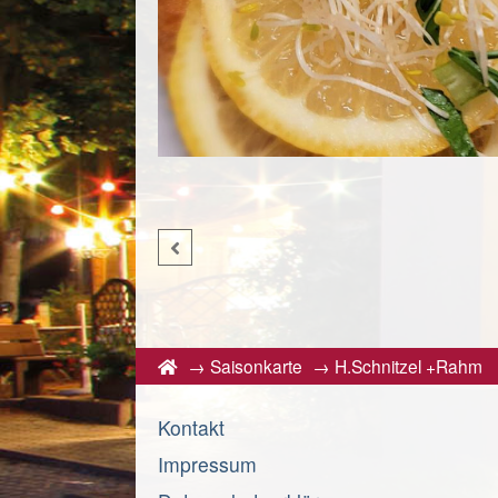
→
Saisonkarte
→
H.Schnitzel +Rahm
Kontakt
Impressum