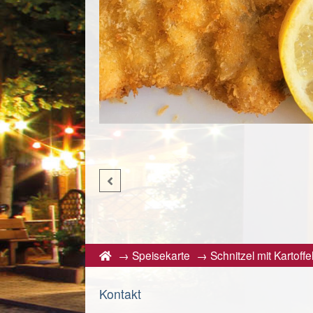
→
Speisekarte
→
Schnitzel mit Kartoffe
Kontakt