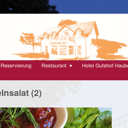
 Reservierung
Restaurant
Hotel Gutshof Haub
lnsalat (2)