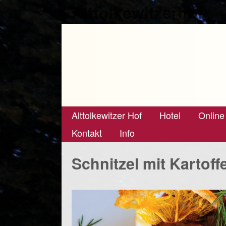
Alttolkewitzerhof
Alttolkewitzer Hof
Hotel
Online
Kontakt
Info
Schnitzel mit Kartoffe