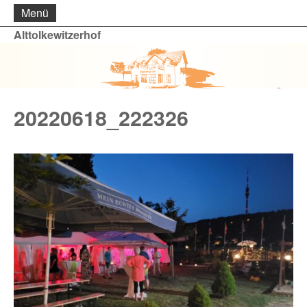
Menü
Alttolkewitzerhof
20220618_222326