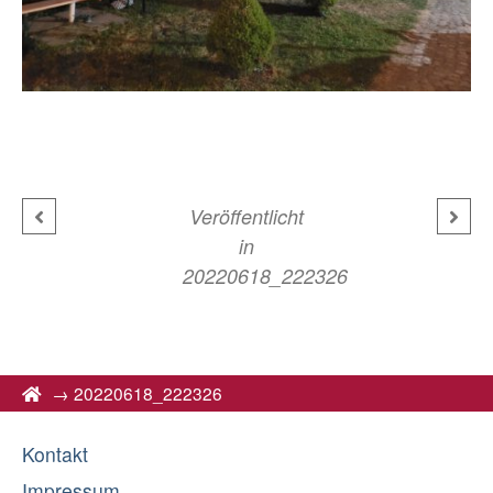
Veröffentlicht
in
20220618_222326
→
20220618_222326
Kontakt
Impressum