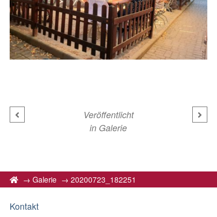
Veröffentlicht
in
Galerie
→
Galerie
→
20200723_182251
Kontakt