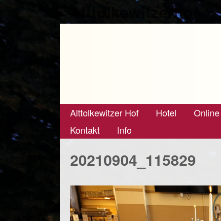
Alttolkewitzerhof
Alttolkewitzer Hof
Hotel
Online
Kontakt
Info
20210904_115829