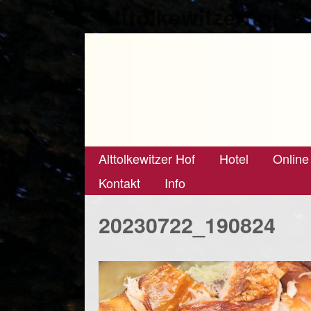
Alttolkewitzerhof
Alttolkewitzer Hof
Hotel
Online
Kontakt
Info
20230722_190824