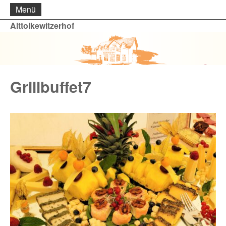
Menü
Alttolkewitzerhof
Grillbuffet7