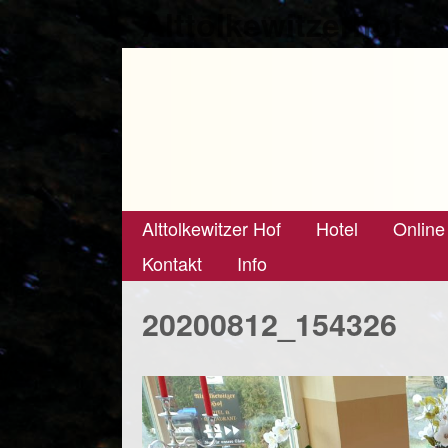
Alttolkewitzerhof
Alttolkewitzer Hof
Hotel
Online
Kontakt
Info
20200812_154326