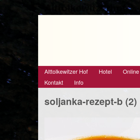
Alttolkewitzerhof
Alttolkewitzer Hof
Hotel
Online
Kontakt
Info
soljanka-rezept-b (2)