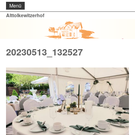
Menü
Alttolkewitzerhof
20230513_132527