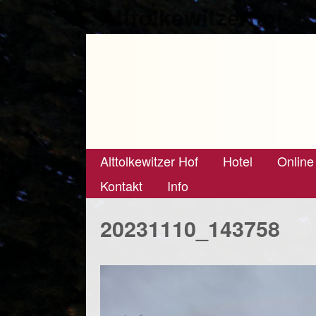
Alttolkewitzerhof
Alttolkewitzer Hof
Hotel
Online
Kontakt
Info
20231110_143758