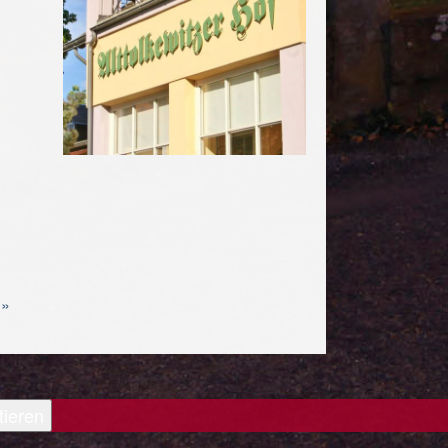
 »
tieren