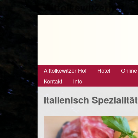
Alttolkewitzerhof
Alttolkewitzer Hof
Hotel
Online
Kontakt
Info
Italienisch Spezialität