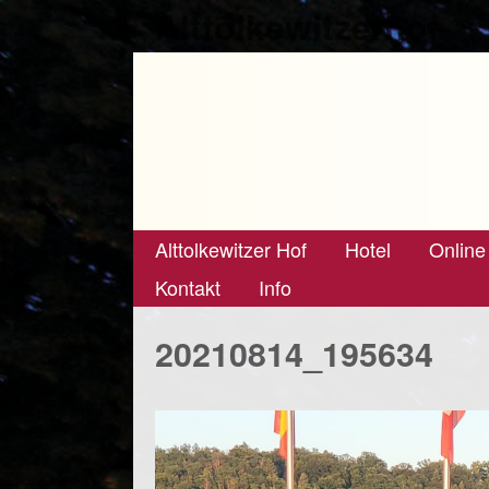
Alttolkewitzerhof
Alttolkewitzer Hof
Hotel
Online
Kontakt
Info
20210814_195634