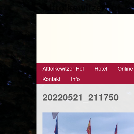
Alttolkewitzerhof
Alttolkewitzer Hof
Hotel
Online
Kontakt
Info
20220521_211750